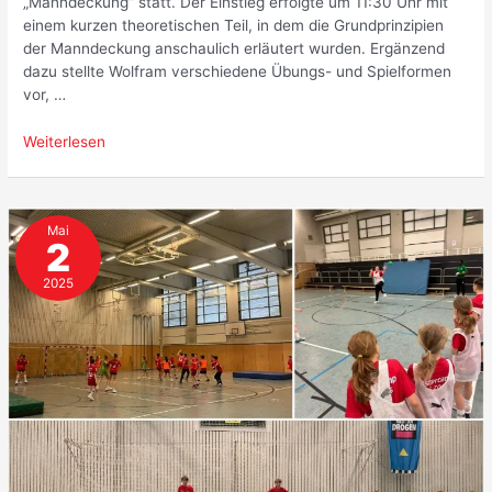
„Manndeckung“ statt. Der Einstieg erfolgte um 11:30 Uhr mit
einem kurzen theoretischen Teil, in dem die Grundprinzipien
der Manndeckung anschaulich erläutert wurden. Ergänzend
dazu stellte Wolfram verschiedene Übungs- und Spielformen
vor, …
Erste
Weiterlesen
Trainerfortbildung
–
Thema
Mai
„Manndeckung“
2
2025