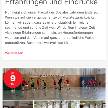
Erfahrungen und Eindrücke
Nun neigt sich unser Freiwilliges Soziales Jahr dem Ende zu.
Wenn wir auf die vergangenen zwölf Monate zurückblicken,
können wir sagen, dass es eine unglaublich lehrreiche,
spannende und schöne Zeit war. Wir durften in dieser Zeit
viele neue Erfahrungen sammeln, an Herausforderungen
wachsen und den Verein auf ganz unterschiedliche Weise
unterstützen. Besonders wertvoll war für …
Unser
Weiterlesen
FSJ
–
Ein
Juli
Jahr
9
voller
Erfahrungen
2025
und
Eindrücke