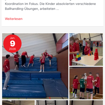
Koordination im Fokus. Die Kinder absolvierten verschiedene
Ballhandling-Übungen, arbeiteten …
Ostercamp
Weiterlesen
2026,
das
war
Jan.
los
9
2026