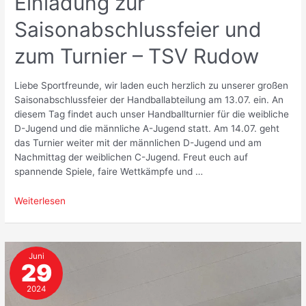
Einladung zur
Saisonabschlussfeier und
zum Turnier – TSV Rudow
Liebe Sportfreunde, wir laden euch herzlich zu unserer großen
Saisonabschlussfeier der Handballabteilung am 13.07. ein. An
diesem Tag findet auch unser Handballturnier für die weibliche
D-Jugend und die männliche A-Jugend statt. Am 14.07. geht
das Turnier weiter mit der männlichen D-Jugend und am
Nachmittag der weiblichen C-Jugend. Freut euch auf
spannende Spiele, faire Wettkämpfe und …
Einladung
Weiterlesen
zur
Saisonabschlussfeier
und
Juni
zum
29
Turnier
–
2024
TSV