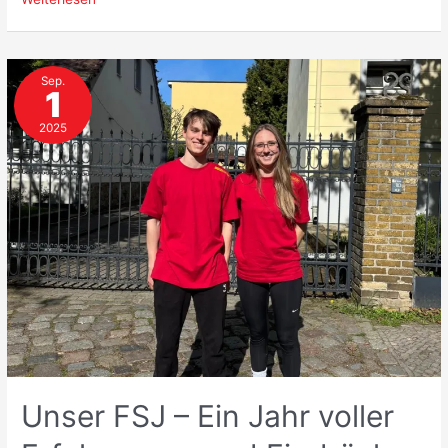
sind
die
neuen
Sep.
FSJlerinnen
1
in
der
2025
Handballabteilung!
Unser FSJ – Ein Jahr voller