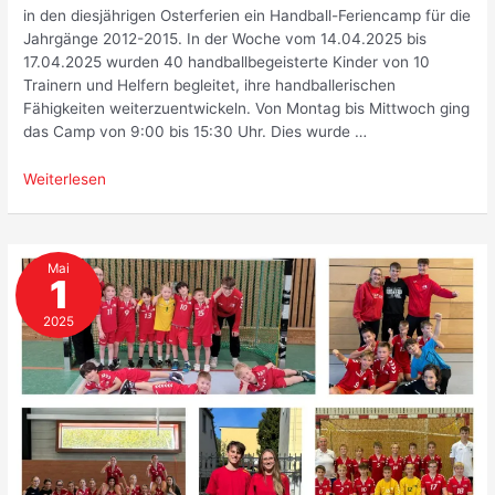
in den diesjährigen Osterferien ein Handball-Feriencamp für die
Jahrgänge 2012-2015. In der Woche vom 14.04.2025 bis
17.04.2025 wurden 40 handballbegeisterte Kinder von 10
Trainern und Helfern begleitet, ihre handballerischen
Fähigkeiten weiterzuentwickeln. Von Montag bis Mittwoch ging
das Camp von 9:00 bis 15:30 Uhr. Dies wurde …
Bericht
Weiterlesen
vom
Ostercamp
2025
Mai
1
2025