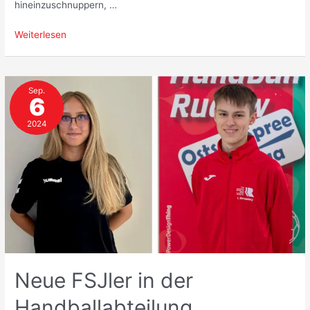
hineinzuschnuppern, …
Zwischenbericht
Weiterlesen
Freiwilliges
Soziales
Jahr
Sep.
6
2024
Neue FSJler in der
Handballabteilung