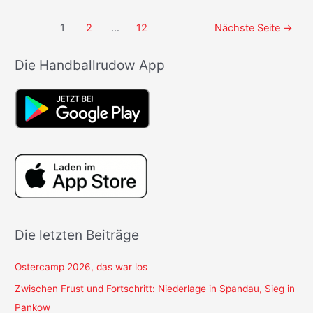
2012
und
Seitennummerierung
1
2
…
12
Nächste Seite
→
jünger
der
Beiträge
Die Handballrudow App
Die letzten Beiträge
Ostercamp 2026, das war los
Zwischen Frust und Fortschritt: Niederlage in Spandau, Sieg in
Pankow