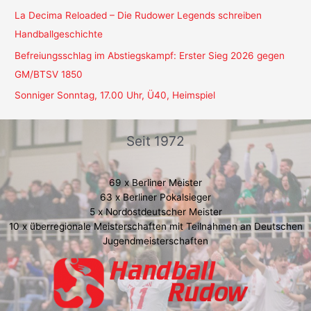
La Decima Reloaded – Die Rudower Legends schreiben
Handballgeschichte
Befreiungsschlag im Abstiegskampf: Erster Sieg 2026 gegen
GM/BTSV 1850
Sonniger Sonntag, 17.00 Uhr, Ü40, Heimspiel
Seit 1972
69 x Berliner Meister
63 x Berliner Pokalsieger
5 x Nordostdeutscher Meister
10 x überregionale Meisterschaften mit Teilnahmen an Deutschen
Jugendmeisterschaften