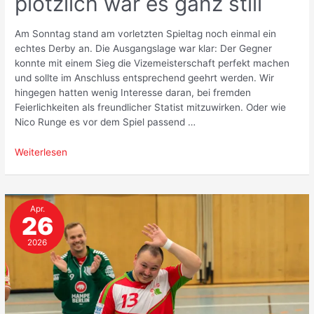
plötzlich war es ganz still
Am Sonntag stand am vorletzten Spieltag noch einmal ein
echtes Derby an. Die Ausgangslage war klar: Der Gegner
konnte mit einem Sieg die Vizemeisterschaft perfekt machen
und sollte im Anschluss entsprechend geehrt werden. Wir
hingegen hatten wenig Interesse daran, bei fremden
Feierlichkeiten als freundlicher Statist mitzuwirken. Oder wie
Nico Runge es vor dem Spiel passend …
Derbysieg
Weiterlesen
der
1.
Männer
Apr.
und
26
plötzlich
war
2026
es
ganz
still