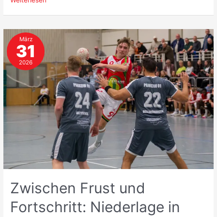
statt
Befreiungsschlag:
29:29
März
gegen
31
den
VfL
2026
Tegel
Zwischen Frust und
Fortschritt: Niederlage in