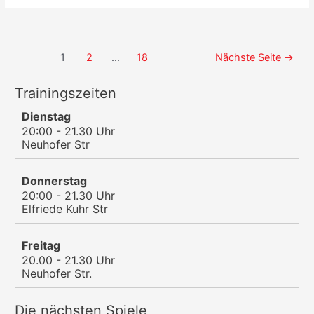
ins
Jahr
2026:
Klare
Seitennummerierung
1
2
…
18
Nächste Seite
→
Niederlage
der
in
Beiträge
Hermsdorf
Trainingszeiten
Dienstag
20:00 - 21.30 Uhr
Neuhofer Str
Donnerstag
20:00 - 21.30 Uhr
Elfriede Kuhr Str
Freitag
20.00 - 21.30 Uhr
Neuhofer Str.
Die nächsten Spiele