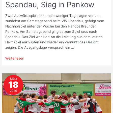
Spandau, Sieg in Pankow
Zwei Auswärtsspiele innerhalb weniger Tage lagen vor uns,
zunächst am Samstagabend beim VfV Spandau, gefolgt vom
Nachholspiel unter der Woche bei den Handballfreunden
Pankow. Am Samstagabend ging es zum Spiel raus nach
Spandau. Das Ziel war klar: An die Leistung aus dem letzten
Heimspiel anknüpfen und wieder ein vernünftiges Gesicht
zeigen. Die Ausgangslage versprach ein …
Zwischen
Weiterlesen
Frust
und
Fortschritt:
März
Niederlage
18
in
Spandau,
2026
Sieg
in
Pankow