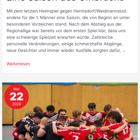
Mit dem letzten Heimspiel gegen Hermsdorf/Waidmannslust
endete für die 1. Männer eine Saison, die von Beginn an unter
besonderen Vorzeichen stand. Nach dem Abstieg aus der
Regionalliga war bereits vor dem ersten Spiel klar, dass uns
eine schwierige Spielzeit erwarten würde. Zahlreiche
personelle Veränderungen, einige schmerzhafte Abgänge,
neue Gesichter und immer wieder Ausfälle sorgten dafür, …
Saisonrückblick
Weiterlesen
2025/26:
Eine
Saison
Mai
des
22
Umbruchs
2026