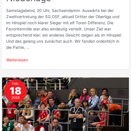
Samstagabend, 20 Uhr, Sachsendamm. Auswärts bei der
Zweitvertretung der SG OSF, aktuell Dritter der Oberliga und
im Hinspiel noch klarer Sieger mit elf Toren Differenz. Die
Favoritenrolle war also eindeutig verteilt. Unser Ziel war
entsprechend klar: ein anderes Gesicht zeigen als im Hinspiel.
Und das gelang uns zunächst auch. Wir fanden ordentlich in
die Partie, …
Deutliche
Weiterlesen
Steigerung
trotz
Niederlage
Feb.
18
2026