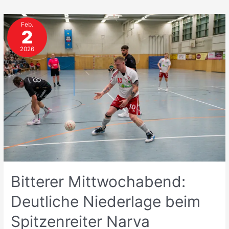
Heimniederlage
gegen
Feb.
den
2
BTV
2026
Bitterer Mittwochabend:
Deutliche Niederlage beim
Spitzenreiter Narva