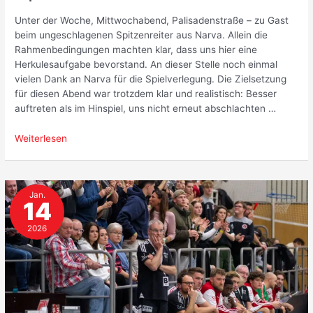
Unter der Woche, Mittwochabend, Palisadenstraße – zu Gast
beim ungeschlagenen Spitzenreiter aus Narva. Allein die
Rahmenbedingungen machten klar, dass uns hier eine
Herkulesaufgabe bevorstand. An dieser Stelle noch einmal
vielen Dank an Narva für die Spielverlegung. Die Zielsetzung
für diesen Abend war trotzdem klar und realistisch: Besser
auftreten als im Hinspiel, uns nicht erneut abschlachten …
Bitterer
Weiterlesen
Mittwochabend:
Deutliche
Niederlage
Jan.
beim
14
Spitzenreiter
Narva
2026