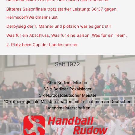
Bitteres Saisonfinale trotz starker Leistung: 36:37 gegen
Hermsdorf/Waidmannslust
Derbysieg der 1. Männer und plötzlich war es ganz still
Was für ein Abschluss. Was für eine Saison. Was für ein Team.
2. Platz beim Cup der Landesmeister
Seit 1972
69 x Berliner Meister
63 x Berliner Pokalsieger
5 x Nordostdeutscher Meister
10 x überregionale Meisterschaften mit Teilnahmen an Deutschen
Jugendmeisterschaften