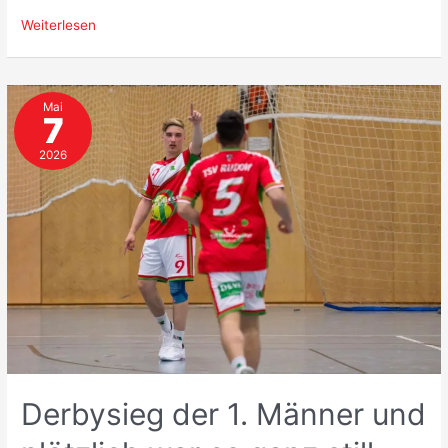
Bitteres
Weiterlesen
Saisonfinale
trotz
starker
Mai
Leistung:
7
36:37
gegen
2026
Hermsdorf/Waidmannslust
Derbysieg der 1. Männer und