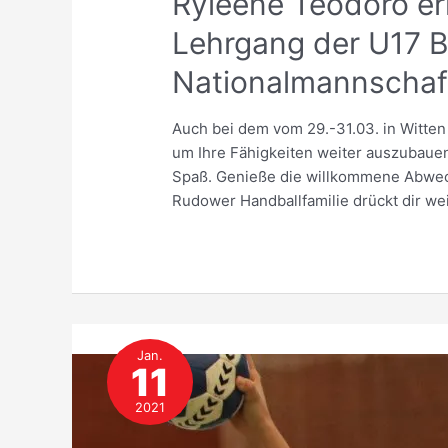
Ryleene Teodoro er
Lehrgang der U17 
Nationalmannschaft
Auch bei dem vom 29.-31.03. in Witten
um Ihre Fähigkeiten weiter auszubauen
Spaß. Genieße die willkommene Abwech
Rudower Handballfamilie drückt dir we
Jan.
11
2021