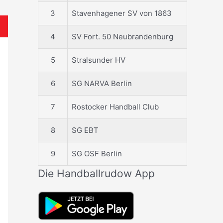
3
Stavenhagener SV von 1863
4
SV Fort. 50 Neubrandenburg
5
Stralsunder HV
6
SG NARVA Berlin
7
Rostocker Handball Club
8
SG EBT
9
SG OSF Berlin
Die Handballrudow App