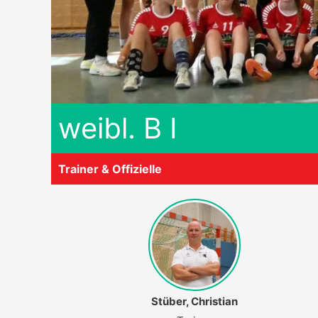
weibl. B I
Trainer & Offizielle
Stüber, Christian