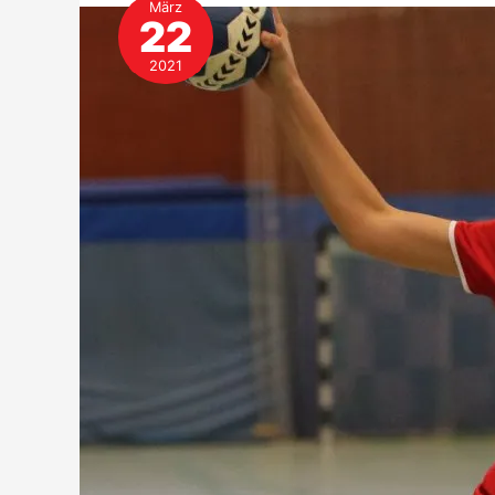
März
22
2021