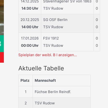
14.12.2025
Stavenhagener SV von 1863
0
14:30 Uhr
TSV Rudow
0
20.12.2025
SG OSF Berlin
0
14:00 Uhr
TSV Rudow
0
17.01.2026
FSV 1912
0
B
00:00 Uhr
TSV Rudow
0
Spielplan der weibl. B I anzeigen...
Aktuelle Tabelle
Platz
Mannschaft
1
Füchse Berlin Reindf.
2
TSV Rudow