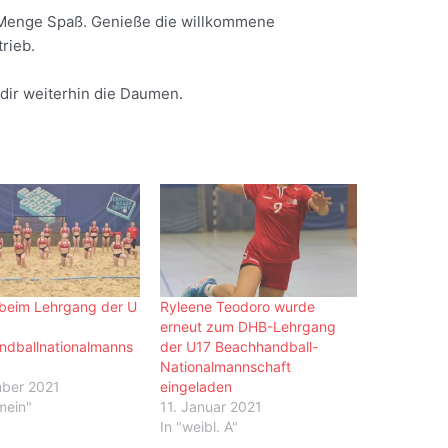
e Menge Spaß. Genieße die willkommene
trieb.
dir weiterhin die Daumen.
beim Lehrgang der U
Ryleene Teodoro wurde
erneut zum DHB-Lehrgang
ndballnationalmanns
der U17 Beachhandball-
Nationalmannschaft
mber 2021
eingeladen
mein"
11. Januar 2021
In "weibl. A"