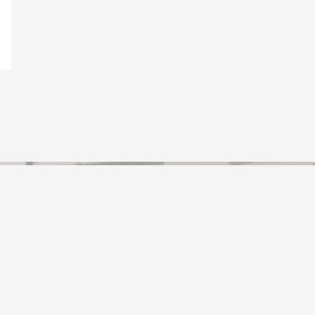
Anschrift
TSV Rudow 1888 e.V.
c/o Tilo Rautenberg
Abteilungsleiter Handballabteilung
Prierosser Str. 30
12355 Berlin
Tilo.Rautenberg@handballrudow.de