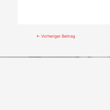
Beitrags-
←
Vorheriger Beitrag
Navigation
Seit 1972
69 x Berliner Meister
63 x Berliner Pokalsieger
5 x Nordostdeutscher Meister
10 x überregionale Meisterschaften mit Teilnahmen
an Deutschen Jugendmeisterschaften