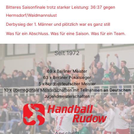
Bitteres Saisonfinale trotz starker Leistung: 36:37 gegen
Hermsdorf/Waidmannslust
Derbysieg der 1. Männer und plötzlich war es ganz still
Was für ein Abschluss. Was für eine Saison. Was für ein Team.
Seit 1972
69 x Berliner Meister
63 x Berliner Pokalsieger
5 x Nordostdeutscher Meister
10 x überregionale Meisterschaften mit Teilnahmen an Deutschen
Jugendmeisterschaften
Anschrift