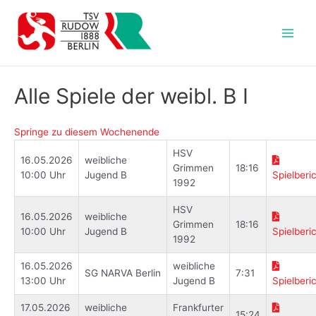
Zum
Inhalt
springen
Main
Men
Alle Spiele der weibl. B I
Springe zu diesem Wochenende
HSV
16.05.2026
weibliche
Grimmen
18:16
10:00 Uhr
Jugend B
Spielberi
1992
HSV
16.05.2026
weibliche
Grimmen
18:16
10:00 Uhr
Jugend B
Spielberi
1992
16.05.2026
weibliche
SG NARVA Berlin
7:31
13:00 Uhr
Jugend B
Spielberi
17.05.2026
weibliche
Frankfurter
15:24