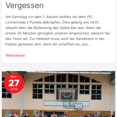
Vergessen
Am Samstag vor dem 1. Advent wollten wir dem VfL
Lichtenrade 2 Punkte abknöpfen. Dies gelang uns nicht,
obwohl allen die Bedeutung des Spiels klar war. Allein die
ersten 20 Minuten genügten unseren Ansprüchen, danach fiel
das Team ab. Zur Halbzeit muss wohl der Sandmann in der
Kabine gewesen sein, denn wir schafften es, aus …
Ein
Weiterlesen
Nachmittag
zum
Vergessen
Nov.
27
2019