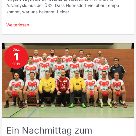
A.Namyslo aus der Ü32. Dass Hermsdorf viel über Tempo
kommt, war uns bekannt. Leider …
1.
Weiterlesen
Männer
–
Rennerhandball
Dez.
in
1
Hermsdorf!
2019
Ein Nachmittag zum