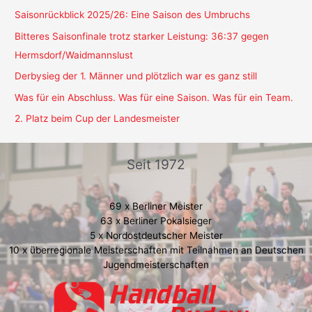
Saisonrückblick 2025/26: Eine Saison des Umbruchs
Bitteres Saisonfinale trotz starker Leistung: 36:37 gegen
Hermsdorf/Waidmannslust
Derbysieg der 1. Männer und plötzlich war es ganz still
Was für ein Abschluss. Was für eine Saison. Was für ein Team.
2. Platz beim Cup der Landesmeister
Seit 1972
69 x Berliner Meister
63 x Berliner Pokalsieger
5 x Nordostdeutscher Meister
10 x überregionale Meisterschaften mit Teilnahmen an Deutschen
Jugendmeisterschaften