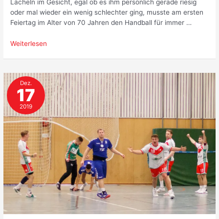
Lächeln im Gesicht, egal ob es ihm persönlich gerade riesig
oder mal wieder ein wenig schlechter ging, musste am ersten
Feiertag im Alter von 70 Jahren den Handball für immer …
Handball
Weiterlesen
Rudow
in
Trauer
Dez.
17
2019