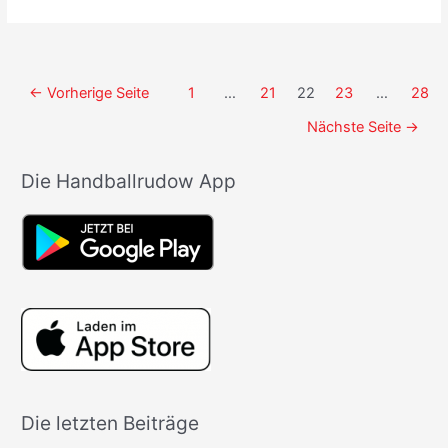
Männer
ziehen
glanzlos
ins
Seitennummerierung
←
Vorherige Seite
1
…
21
22
23
…
28
Achtelfinale
der
ein!
Nächste Seite
→
Beiträge
Die Handballrudow App
Die letzten Beiträge