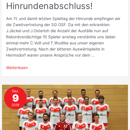
Hinrundenabschluss!
Am 11. und damit letzten Spieltag der Hinrunde empfingen wir
die Zweitvertretung der SG OSF. Da mit den erkrankten
J.Jäckel und J.Osterloh die Anzahl der Ausfälle nun auf
Rekordverdächtige 10 Spieler anstieg verstärkte uns dabei
einmal mehr C.Voß und T.Wudtke aus unser eigenen
Zweitvertretung. Nach der bitteren Auswärtspleite in
Hermsdorf waren unsere Ansprüche vor dem …
Heimsieg
Weiterlesen
zum
Hinrundenabschluss!
Dez.
9
2019