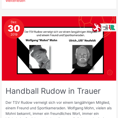
Nichts
Weiterlesen
mehr
los
im
Dez.
Team
30
der
AH
2019
Ü
32?!
Handball Rudow in Trauer
Der TSV Rudow verneigt sich vor einem langjährigen Mitglied,
einem Freund und Sportkameraden. Wolfgang Mohn, vielen als
Mohni bekannt, immer ein freundliches Wort, immer ein