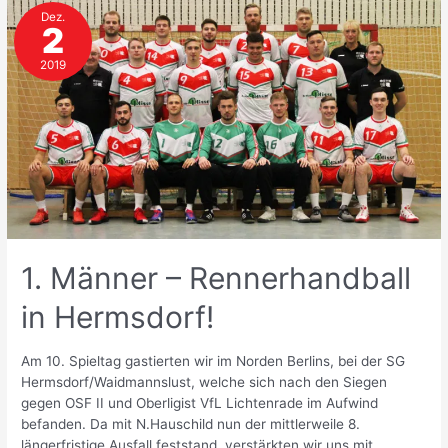
Dez.
Pankow
2
2019
1. Männer – Rennerhandball
in Hermsdorf!
Am 10. Spieltag gastierten wir im Norden Berlins, bei der SG
Hermsdorf/Waidmannslust, welche sich nach den Siegen
gegen OSF II und Oberligist VfL Lichtenrade im Aufwind
befanden. Da mit N.Hauschild nun der mittlerweile 8.
längerfristige Ausfall feststand, verstärkten wir uns mit