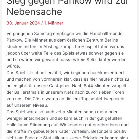
Sieg gegen Pankow wird zur
Nebensache
30. Januar 2024
/
1. Männer
Vergangenen Samstag empfingen wir die Handballfreunde
Pankow. Die Männer aus dem östlichen Zentrum Berlins
stecken mitten im Abstiegskampf. Im Hinspiel taten wir uns
jedoch über weite Teile des Spiels etwas schwer gegen sie
und so waren wir gewarnt, dass es kein Selbstläufer werden
würde.
Das Spiel ist schnell erzählt, wir beginnen hochkonzentriert
und machen von vornherein klar, dass es hier heute nichts zu
holen gibt für unsere Gastgeber. Nach 8:44 Minuten zappelt
der Ball erstmals in unserem Netz nach zuvor sieben Toren
von uns. Die Gäste waren an diesem Tag schlichtweg nicht
auf unserem Niveau.
Das Spiel war also nach zehn Minuten schon mehr oder
weniger entschieden und so kam auch in der gut gefüllten
Halle kaum Stimmung auf. Wir konnten gut durchrotieren und
die Kräfte im gebeutelten Kader verteilen. Besonders positiv
sieht am Ende die Statistik aus. Jeder Feldspieler konnte sich