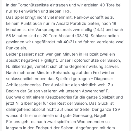
in der Torschützenliste eintragen und wir erzielen 40 Tore bei
nur 16 Fehlwürfen und sieben TRF.
Das Spiel bringt nicht viel mehr mit. Pankow schafft es zu
keinem Punkt auch nur im Ansatz Paroli zu bieten, nach 18
Minuten ist der Vorsprung erstmals zweistellig (14:4) und nach
55 Minuten sind es 20 Tore Abstand (38:18). Schlussendlich
gewinnen wir ungefährdet mit 40:21 und fahren verdiente zwei
Punkte ein.
Leider passiert nach wenigen Minuten in Halbzeit zwei ein
absolut negatives Highlight. Unser Toptorschütze der Saison,
N. Silbernagel, verletzt sich ohne Gegnereinwirkung schwer.
Nach mehreren Minuten Behandlung auf dem Feld wird er
schlussendlich neben das Spielfeld getragen – Diagnose:
Achillessehnenriss. Der Ausfall tut allen sichtlich weh. Zu
Beginn der Saison verlieren wir unseren Abwehrchef F.
Buchwald mit einem Kreuzbandriss für die ganze Spielzeit und
jetzt N. Silbernagel für den Rest der Saison. Das Glück ist
dahingehend absolut nicht auf unserer Seite. Der ganze TSV
wünscht dir eine schnelle und gute Genesung, Nagel!
Für uns geht es nach zwei spielfreien Wochenenden so
langsam in den Endspurt der Saison. Angefangen mit dem