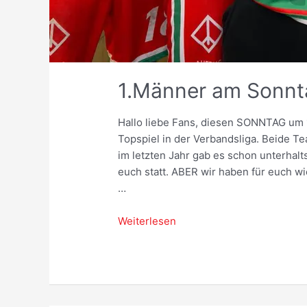
1.Männer am Sonnt
Hallo liebe Fans, diesen SONNTAG um
Topspiel in der Verbandsliga. Beide Te
im letzten Jahr gab es schon unterhalt
euch statt. ABER wir haben für euch w
…
1.Männer
Weiterlesen
am
Sonntag
18Uhr!