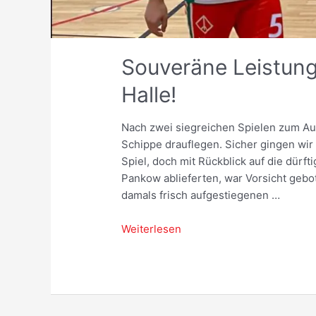
Souveräne Leistung
Halle!
Nach zwei siegreichen Spielen zum Auf
Schippe drauflegen. Sicher gingen wir 
Spiel, doch mit Rückblick auf die dürft
Pankow ablieferten, war Vorsicht gebo
damals frisch aufgestiegenen …
Souveräne
Weiterlesen
Leistung
in
der
Max-
Schmeling-