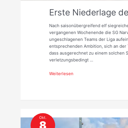
Erste Niederlage d
Nach saisonübergreifend elf siegreich
vergangenen Wochenende die SG Narva.
ungeschlagenen Teams der Liga aufein
entsprechenden Ambition, sich an der T
dass ausgerechnet zu einem solchen Sp
verletzungsbedingt …
Erste
Weiterlesen
Niederlage
des
Jahres
Okt.
8