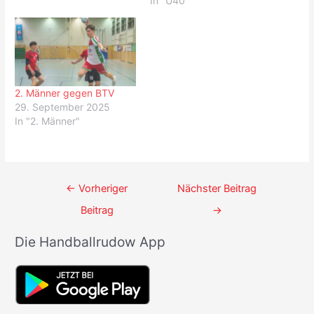
In "Ü40"
2. Männer gegen BTV
29. September 2025
In "2. Männer"
Beitrags-
←
Vorheriger
Nächster Beitrag
Navigation
Beitrag
→
Die Handballrudow App