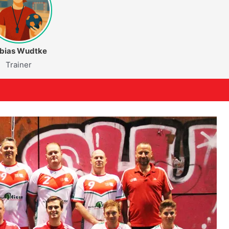
bias Wudtke
Trainer