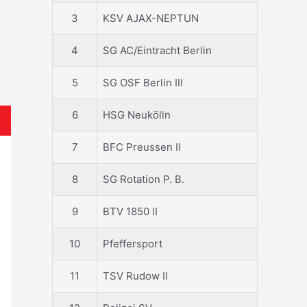
3
KSV AJAX-NEPTUN
4
SG AC/Eintracht Berlin
5
SG OSF Berlin III
6
HSG Neukölln
7
BFC Preussen II
8
SG Rotation P. B.
9
BTV 1850 II
10
Pfeffersport
11
TSV Rudow II