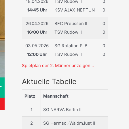
18.04.2026
TSV Rudow II
0
14:45 Uhr
KSV AJAX-NEPTUN
0
26.04.2026
BFC Preussen II
0
16:00 Uhr
TSV Rudow II
0
03.05.2026
SG Rotation P. B.
0
12:00 Uhr
TSV Rudow II
0
Spielplan der 2. Männer anzeigen...
Aktuelle Tabelle
r
Platz
Mannschaft
1
SG NARVA Berlin II
2
SG Hermsd.-Waidm.lust II