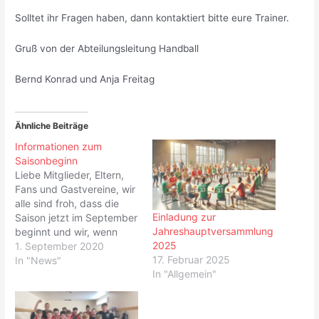
Solltet ihr Fragen haben, dann kontaktiert bitte eure Trainer.
Gruß von der Abteilungsleitung Handball
Bernd Konrad und Anja Freitag
Ähnliche Beiträge
Informationen zum
Saisonbeginn
Liebe Mitglieder, Eltern,
Fans und Gastvereine, wir
alle sind froh, dass die
Einladung zur
Saison jetzt im September
Jahreshauptversammlung
beginnt und wir, wenn
2025
auch mit großen
1. September 2020
17. Februar 2025
Einschränkungen, nun
In "News"
In "Allgemein"
endlich unserem Sport
nachgehen können. Nach
sorgfältigem Abwägen
haben wir uns allerdings