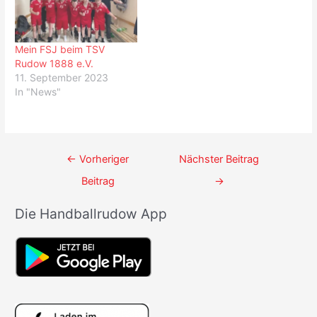
entschieden alle
Heimspiele in unseren
Rudower Hallen bis auf
Mein FSJ beim TSV
Weiteres ausnahmslos
Rudow 1888 e.V.
ohne Publikum…
11. September 2023
In "News"
Beitrags-
←
Vorheriger
Nächster Beitrag
Navigation
Beitrag
→
Die Handballrudow App