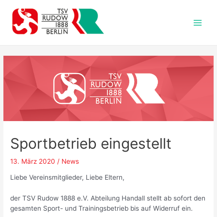
Zum
Inhalt
springen
Main
Men
Sportbetrieb eingestellt
13. März 2020
/
News
Liebe Vereinsmitglieder, Liebe Eltern,
der TSV Rudow 1888 e.V. Abteilung Handall stellt ab sofort den
gesamten Sport- und Trainingsbetrieb bis auf Widerruf ein.