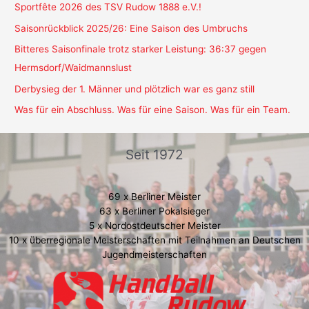
Sportfête 2026 des TSV Rudow 1888 e.V.!
Saisonrückblick 2025/26: Eine Saison des Umbruchs
Bitteres Saisonfinale trotz starker Leistung: 36:37 gegen
Hermsdorf/Waidmannslust
Derbysieg der 1. Männer und plötzlich war es ganz still
Was für ein Abschluss. Was für eine Saison. Was für ein Team.
Seit 1972
69 x Berliner Meister
63 x Berliner Pokalsieger
5 x Nordostdeutscher Meister
10 x überregionale Meisterschaften mit Teilnahmen an Deutschen
Jugendmeisterschaften