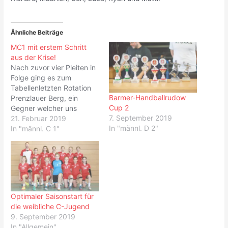
Ähnliche Beiträge
MC1 mit erstem Schritt
aus der Krise!
Nach zuvor vier Pleiten in
Folge ging es zum
Tabellenletzten Rotation
Barmer-Handballrudow
Prenzlauer Berg, ein
Cup 2
Gegner welcher uns
7. September 2019
bereits bekannt war, in
21. Februar 2019
In "männl. D 2"
der Qualifikation zur
In "männl. C 1"
Verbandsligasaison und
natürlich in der Hinrunde
trafen wir bereits auf das
Team von Coach Eric. Es
wurde von vorne rein klar,
dass es heute absolut
Optimaler Saisonstart für
kein…
die weibliche C-Jugend
9. September 2019
In "Allgemein"