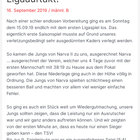
16. September 2019
/
männl. B
Nach einer schier endlosen Vorbereitung ging es am Sonntag
dem 15.09.19 endlich mit dem ersten Ligaspiel los. Das
eigentlich erste Saisonspiel musste auf Grund unseres
verletzungsbedingt sehr ausgedünnten Kaders verlegt werden.
So kamen die Jungs von Narva II zu uns, ausgerechnet Narva
… ausgerechnet der Verein, welcher uns 4 Tage zuvor mit der
ersten Mannschaft mit 38:19 zu Hause aus dem Pokal
geworfen hat. Diese Niederlage ging auch in der Höhe völlig in
Ordnung. Die Jungs von Narva spielten schlichtweg einen
besseren Ball und machten vor allem viel weniger einfache
Fehler.
So ging es auch ein Stück weit um Wiedergutmachung, unsere
Jungs sollten zeigen, dass die Leistung nur ein Ausrutscher
war und wir ganz anders auftreten können. Und wir zeigten
von der ersten Minute an, dass es heute nur einen Sieger
geben kann – den TSV!
Bis zur 9. Spielminute war es ein ausgeglichenes Spiel (5:4)