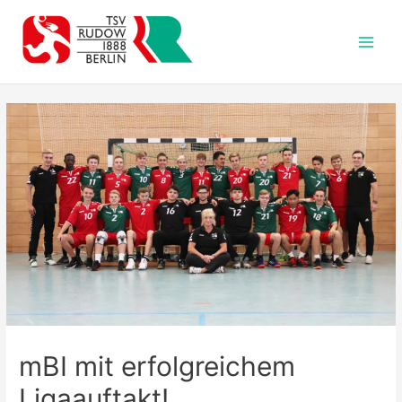
Zum
Inhalt
springen
Main
Men
mBI mit erfolgreichem
Ligaauftakt!