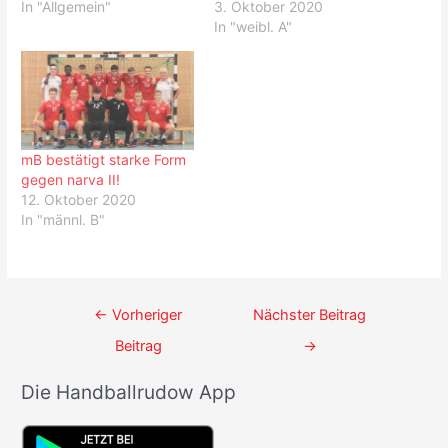
In "Allgemein"
3. Oktober 2020
In "weibl. A"
mB bestätigt starke Form
gegen narva II!
12. Oktober 2020
In "männl. B"
Beitrags-
←
Vorheriger
Nächster Beitrag
Navigation
Beitrag
→
Die Handballrudow App