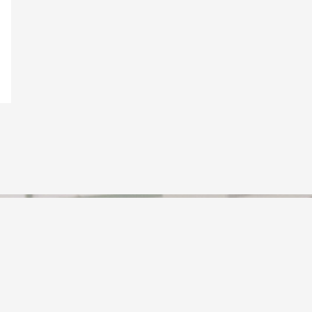
Anschrift
TSV Rudow 1888 e.V.
c/o Tilo Rautenberg
Abteilungsleiter Handballabteilung
Prierosser Str. 30