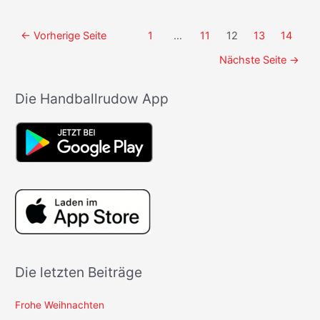
erste
Heimpunkte
Seitennummerierung
←
Vorherige Seite
1
…
11
12
13
14
der
Nächste Seite
→
Beiträge
Die Handballrudow App
Die letzten Beiträge
Frohe Weihnachten