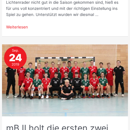
Lichtenrader nicht gut in die Saison gekommen sind, hieß es
für uns voll konzentriert und mit der richtigen Einstellung ins
Spiel zu gehen. Unterstützt wurden wir diesmal …
mC
Weiterlesen
II
gewinnt
drittes
Sep.
Spiel
24
in
Folge
2019
mB II holt die ersten zwei