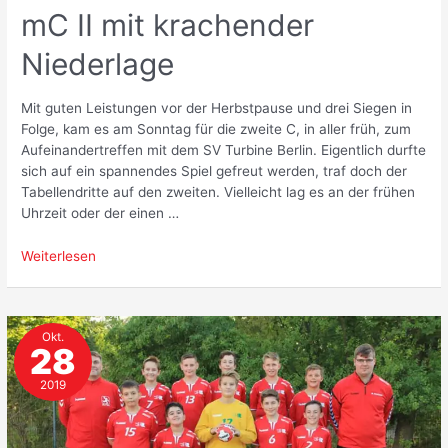
mC II mit krachender
Niederlage
Mit guten Leistungen vor der Herbstpause und drei Siegen in
Folge, kam es am Sonntag für die zweite C, in aller früh, zum
Aufeinandertreffen mit dem SV Turbine Berlin. Eigentlich durfte
sich auf ein spannendes Spiel gefreut werden, traf doch der
Tabellendritte auf den zweiten. Vielleicht lag es an der frühen
Uhrzeit oder der einen …
mC
Weiterlesen
II
mit
krachender
Okt.
Niederlage
28
2019