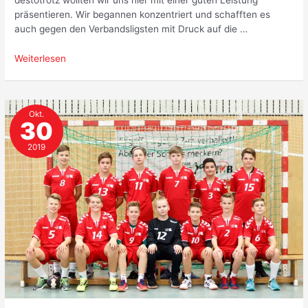
destotrotz wollten wir uns hier mit einer guten Leistung
präsentieren. Wir begannen konzentriert und schafften es
auch gegen den Verbandsligsten mit Druck auf die …
Männlich
Weiterlesen
C
I
scheidet
Okt.
mit
30
guter
Leistung
2019
aus
dem
Pokal
aus