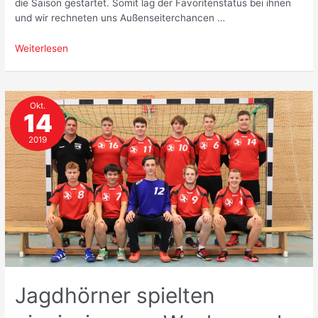
die Saison gestartet. Somit lag der Favoritenstatus bei ihnen
und wir rechneten uns Außenseiterchancen …
Starke
Weiterlesen
Leistung
der
Rudower
Okt.
mD1
14
wird
nicht
2019
belohnt
Jagdhörner spielten