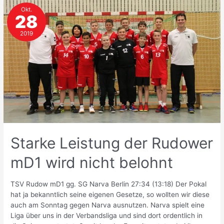
trotzdem
Okt.
gewonnen
28
2019
Starke Leistung der Rudower
mD1 wird nicht belohnt
TSV Rudow mD1 gg. SG Narva Berlin 27:34 (13:18) Der Pokal
hat ja bekanntlich seine eigenen Gesetze, so wollten wir diese
auch am Sonntag gegen Narva ausnutzen. Narva spielt eine
Liga über uns in der Verbandsliga und sind dort ordentlich in