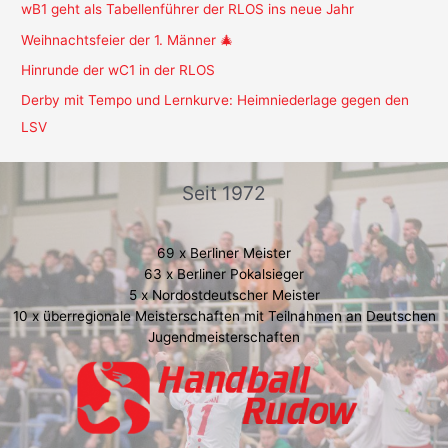
wB1 geht als Tabellenführer der RLOS ins neue Jahr
Weihnachtsfeier der 1. Männer 🎄
Hinrunde der wC1 in der RLOS
Derby mit Tempo und Lernkurve: Heimniederlage gegen den
LSV
Seit 1972
69 x Berliner Meister
63 x Berliner Pokalsieger
5 x Nordostdeutscher Meister
10 x überregionale Meisterschaften mit Teilnahmen an Deutschen
Jugendmeisterschaften