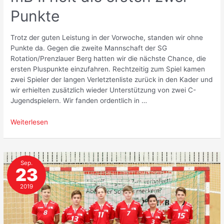
Punkte
Trotz der guten Leistung in der Vorwoche, standen wir ohne
Punkte da. Gegen die zweite Mannschaft der SG
Rotation/Prenzlauer Berg hatten wir die nächste Chance, die
ersten Pluspunkte einzufahren. Rechtzeitig zum Spiel kamen
zwei Spieler der langen Verletztenliste zurück in den Kader und
wir erhielten zusätzlich wieder Unterstützung von zwei C-
Jugendspielern. Wir fanden ordentlich in …
mB
Weiterlesen
II
holt
die
Sep.
ersten
23
zwei
Punkte
2019