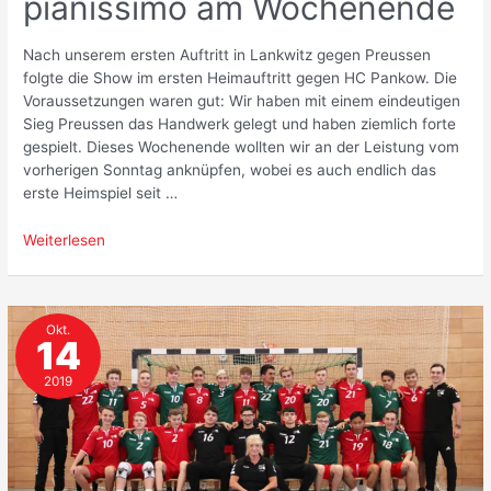
pianissimo am Wochenende
Nach unserem ersten Auftritt in Lankwitz gegen Preussen
folgte die Show im ersten Heimauftritt gegen HC Pankow. Die
Voraussetzungen waren gut: Wir haben mit einem eindeutigen
Sieg Preussen das Handwerk gelegt und haben ziemlich forte
gespielt. Dieses Wochenende wollten wir an der Leistung vom
vorherigen Sonntag anknüpfen, wobei es auch endlich das
erste Heimspiel seit …
Jagdhörner
Weiterlesen
spielten
pianissimo
am
Okt.
Wochenende
14
2019