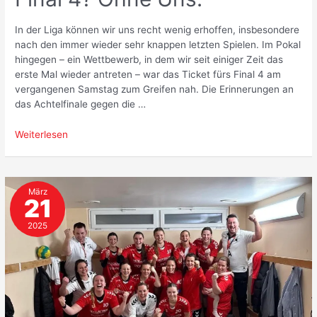
In der Liga können wir uns recht wenig erhoffen, insbesondere
nach den immer wieder sehr knappen letzten Spielen. Im Pokal
hingegen – ein Wettbewerb, in dem wir seit einiger Zeit das
erste Mal wieder antreten – war das Ticket fürs Final 4 am
vergangenen Samstag zum Greifen nah. Die Erinnerungen an
das Achtelfinale gegen die …
Final
Weiterlesen
4?
Ohne
Uns.
März
21
2025