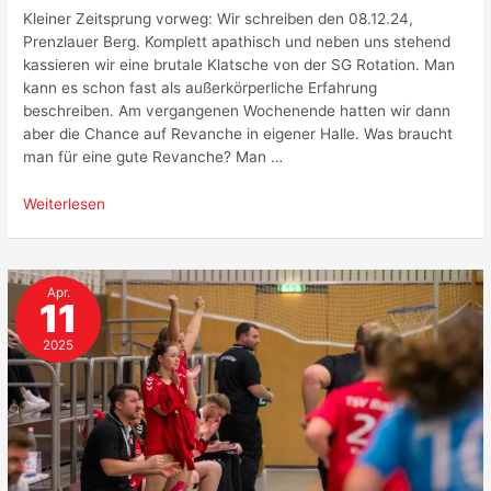
Kleiner Zeitsprung vorweg: Wir schreiben den 08.12.24,
Prenzlauer Berg. Komplett apathisch und neben uns stehend
kassieren wir eine brutale Klatsche von der SG Rotation. Man
kann es schon fast als außerkörperliche Erfahrung
beschreiben. Am vergangenen Wochenende hatten wir dann
aber die Chance auf Revanche in eigener Halle. Was braucht
man für eine gute Revanche? Man …
Revanche
Weiterlesen
gegen
Rotation
Apr.
11
2025