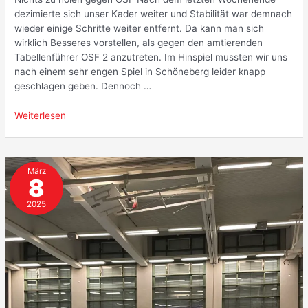
dezimierte sich unser Kader weiter und Stabilität war demnach
wieder einige Schritte weiter entfernt. Da kann man sich
wirklich Besseres vorstellen, als gegen den amtierenden
Tabellenführer OSF 2 anzutreten. Im Hinspiel mussten wir uns
nach einem sehr engen Spiel in Schöneberg leider knapp
geschlagen geben. Dennoch …
Einen
Weiterlesen
Punkt
gerettet
beim
März
BVB
8
2025