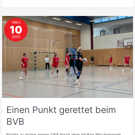
bewiesen
gegen
Lichtenrade
März
10
2025
Einen Punkt gerettet beim
BVB
Nichts zu holen gegen OSF Nach dem letzten Wochenende