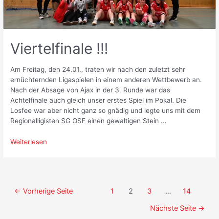
Viertelfinale !!!
Am Freitag, den 24.01., traten wir nach den zuletzt sehr
ernüchternden Ligaspielen in einem anderen Wettbewerb an.
Nach der Absage von Ajax in der 3. Runde war das
Achtelfinale auch gleich unser erstes Spiel im Pokal. Die
Losfee war aber nicht ganz so gnädig und legte uns mit dem
Regionalligisten SG OSF einen gewaltigen Stein …
Viertelfinale
Weiterlesen
!!!
Seitennummerierung
←
Vorherige Seite
1
2
3
…
14
der
Nächste Seite
→
Beiträge