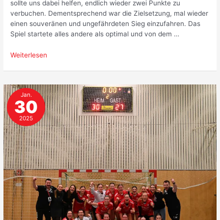
sollte uns dabei helfen, endlich wieder zwei Punkte zu
verbuchen. Dementsprechend war die Zielsetzung, mal wieder
einen souveränen und ungefährdeten Sieg einzufahren. Das
Spiel startete alles andere als optimal und von dem …
Arbeitssieg
Weiterlesen
gegen
Hermsdorf
Jan.
30
2025