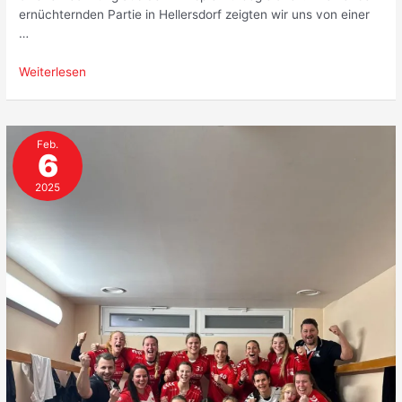
ernüchternden Partie in Hellersdorf zeigten wir uns von einer
…
Revanche
Weiterlesen
gegen
Hellersdorf
Feb.
6
2025