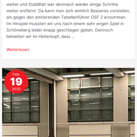
weiter und Stabilität war demnach wieder einige Schritte
weiter entfernt. Da kann man sich wirklich Besseres vorstellen,
als gegen den amtierenden Tabellenführer OSF 2 anzutreten.
Im Hinspiel mussten wir uns nach einem sehr engen Spiel in
Schöneberg leider knapp geschlagen geben. Dennoch
behielten wir im Hinterkopf, dass …
Nichts
Weiterlesen
zu
holen
gegen
Feb.
OSF
19
2025