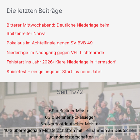
Die letzten Beiträge
Bitterer Mittwochabend: Deutliche Niederlage beim
Spitzenreiter Narva
Pokalaus im Achtelfinale gegen SV BVB 49
Niederlage im Nachgang gegen VFL Lichtenrade
Fehlstart ins Jahr 2026: Klare Niederlage in Hermsdorf
Spielefest – ein gelungener Start ins neue Jahr!
Seit 1972
69 x Berliner Meister
63 x Berliner Pokalsieger
5 x Nordostdeutscher Meister
10 x überregionale Meisterschaften mit Teilnahmen an Deutschen
Jugendmeisterschaften