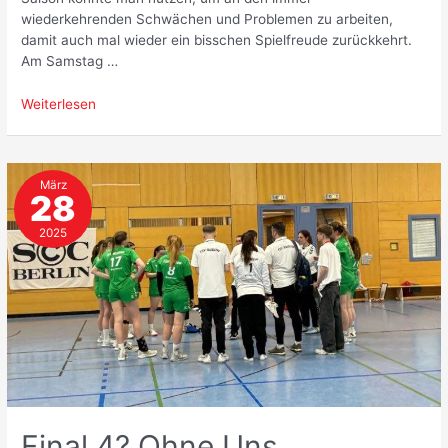
wiederkehrenden Schwächen und Problemen zu arbeiten,
damit auch mal wieder ein bisschen Spielfreude zurückkehrt.
Am Samstag …
Muss
Weiterlesen
das
Runde
nicht
März
ins
28
Eckige?
2025
Final 4? Ohne Uns.