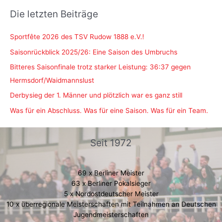
Die letzten Beiträge
Sportfête 2026 des TSV Rudow 1888 e.V.!
Saisonrückblick 2025/26: Eine Saison des Umbruchs
Bitteres Saisonfinale trotz starker Leistung: 36:37 gegen
Hermsdorf/Waidmannslust
Derbysieg der 1. Männer und plötzlich war es ganz still
Was für ein Abschluss. Was für eine Saison. Was für ein Team.
Seit 1972
69 x Berliner Meister
63 x Berliner Pokalsieger
5 x Nordostdeutscher Meister
10 x überregionale Meisterschaften mit Teilnahmen an Deutschen
Jugendmeisterschaften