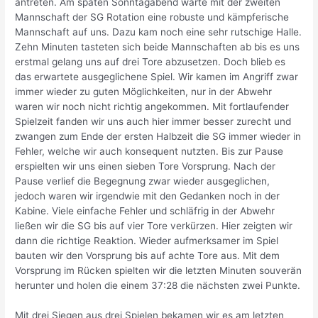
antreten. Am späten Sonntagabend warte mit der zweiten
Mannschaft der SG Rotation eine robuste und kämpferische
Mannschaft auf uns. Dazu kam noch eine sehr rutschige Halle.
Zehn Minuten tasteten sich beide Mannschaften ab bis es uns
erstmal gelang uns auf drei Tore abzusetzen. Doch blieb es
das erwartete ausgeglichene Spiel. Wir kamen im Angriff zwar
immer wieder zu guten Möglichkeiten, nur in der Abwehr
waren wir noch nicht richtig angekommen. Mit fortlaufender
Spielzeit fanden wir uns auch hier immer besser zurecht und
zwangen zum Ende der ersten Halbzeit die SG immer wieder in
Fehler, welche wir auch konsequent nutzten. Bis zur Pause
erspielten wir uns einen sieben Tore Vorsprung. Nach der
Pause verlief die Begegnung zwar wieder ausgeglichen,
jedoch waren wir irgendwie mit den Gedanken noch in der
Kabine. Viele einfache Fehler und schläfrig in der Abwehr
ließen wir die SG bis auf vier Tore verkürzen. Hier zeigten wir
dann die richtige Reaktion. Wieder aufmerksamer im Spiel
bauten wir den Vorsprung bis auf achte Tore aus. Mit dem
Vorsprung im Rücken spielten wir die letzten Minuten souverän
herunter und holen die einem 37:28 die nächsten zwei Punkte.
Mit drei Siegen aus drei Spielen bekamen wir es am letzten