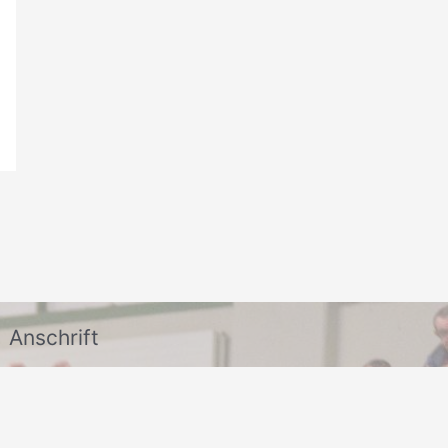
Anschrift
TSV Rudow 1888 e.V.
c/o Tilo Rautenberg
Abteilungsleiter Handballabteilung