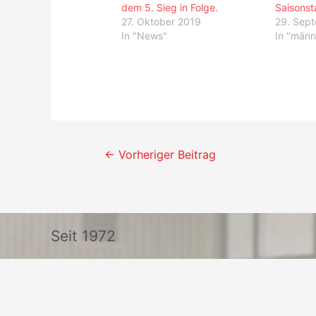
dem 5. Sieg in Folge.
Saisonst
27. Oktober 2019
29. Sep
In "News"
In "männl
Beitrags-
←
Vorheriger Beitrag
Navigation
Seit 1972
69 x Berliner Meister
63 x Berliner Pokalsieger