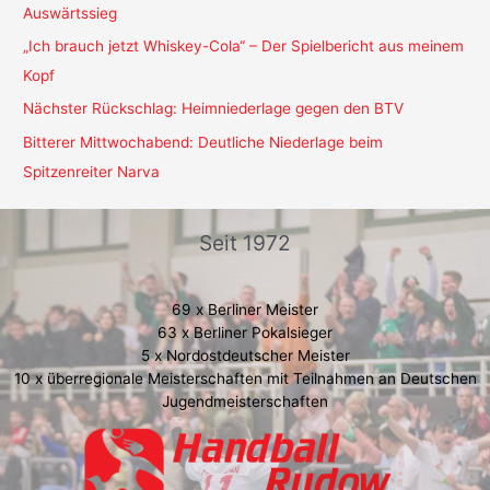
Auswärtssieg
„Ich brauch jetzt Whiskey-Cola“ – Der Spielbericht aus meinem
Kopf
Nächster Rückschlag: Heimniederlage gegen den BTV
Bitterer Mittwochabend: Deutliche Niederlage beim
Spitzenreiter Narva
Seit 1972
69 x Berliner Meister
63 x Berliner Pokalsieger
5 x Nordostdeutscher Meister
10 x überregionale Meisterschaften mit Teilnahmen an Deutschen
Jugendmeisterschaften