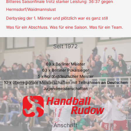
Bitteres Saisonfinale trotz starker Leistung: 36:37 gegen
Hermsdorf/Waidmannslust
Derbysieg der 1. Männer und plötzlich war es ganz still
Was für ein Abschluss. Was für eine Saison. Was für ein Team.
Seit 1972
69 x Berliner Meister
63 x Berliner Pokalsieger
5 x Nordostdeutscher Meister
10 x überregionale Meisterschaften mit Teilnahmen an Deutschen
Jugendmeisterschaften
Anschrift