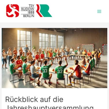
Zum
Inhalt
springen
Main
Men
Rückblick auf die
Jahreshauptversammlung