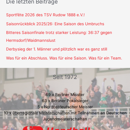
Die letzten Beiträge
Sportfête 2026 des TSV Rudow 1888 e.V.!
Saisonrückblick 2025/26: Eine Saison des Umbruchs
Bitteres Saisonfinale trotz starker Leistung: 36:37 gegen
Hermsdorf/Waidmannslust
Derbysieg der 1. Männer und plötzlich war es ganz still
Was für ein Abschluss. Was für eine Saison. Was für ein Team.
Seit 1972
69 x Berliner Meister
63 x Berliner Pokalsieger
5 x Nordostdeutscher Meister
10 x überregionale Meisterschaften mit Teilnahmen an Deutschen
Jugendmeisterschaften