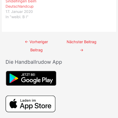
Sindelfingen beim
Deutschlandcup
17. Januar 2020
In "weibl. B I"
Beitrags-
←
Vorheriger
Nächster Beitrag
Navigation
Beitrag
→
Die Handballrudow App