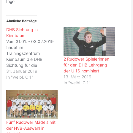
Ingo
Ähnliche Beiträge
DHB Sichtung in
Kienbaum
Vom 31.01. - 03.02.2019
findet im
Trainingszentrum
2 Rudower Spielerinnen
Kienbaum die DHB
für den DHB Lehrgang
Sichtung für die
der U 16 nominiert
Spielerinnen des
31. Januar 2019
13. März 2019
Jahrgangs 2004 statt. Wir
In "weibl. C 1"
In "weibl. C 1"
wünschen insbesondere
Alina, Caro, Nia-Naja,
Ryleene & Sarah viel
Erfolg. Bleibt gesund.
Sportliche Grüße Ingo
Fünf Rudower Mädels mit
der HVB-Auswahl in