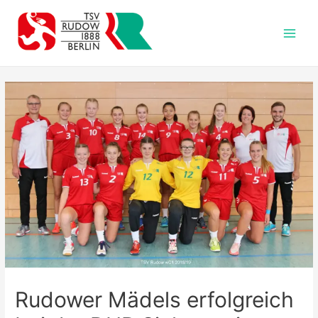
Zum
Inhalt
springen
Main
Men
Rudower Mädels erfolgreich