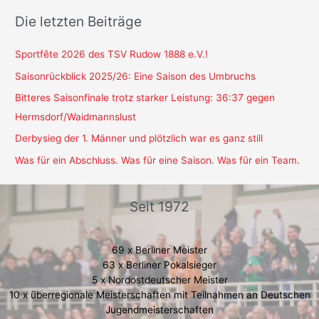
Die letzten Beiträge
Sportfête 2026 des TSV Rudow 1888 e.V.!
Saisonrückblick 2025/26: Eine Saison des Umbruchs
Bitteres Saisonfinale trotz starker Leistung: 36:37 gegen
Hermsdorf/Waidmannslust
Derbysieg der 1. Männer und plötzlich war es ganz still
Was für ein Abschluss. Was für eine Saison. Was für ein Team.
Seit 1972
69 x Berliner Meister
63 x Berliner Pokalsieger
5 x Nordostdeutscher Meister
10 x überregionale Meisterschaften mit Teilnahmen an Deutschen
Jugendmeisterschaften