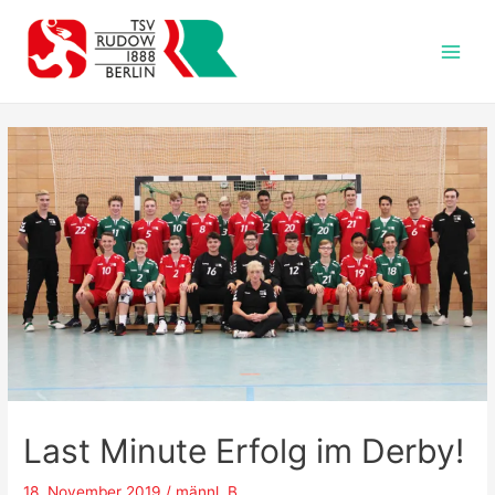
Zum
Inhalt
springen
Main
Men
Last Minute Erfolg im Derby!
18. November 2019
/
männl. B