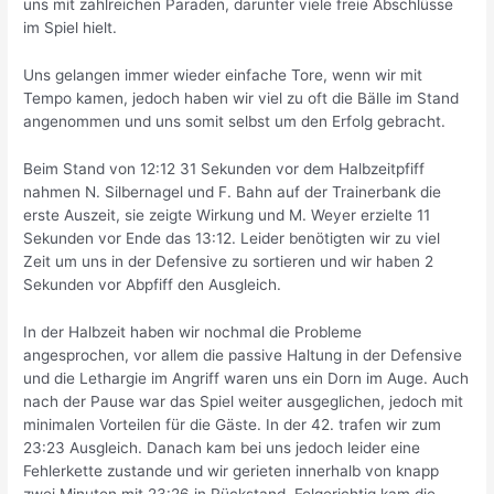
uns mit zahlreichen Paraden, darunter viele freie Abschlüsse
im Spiel hielt.
Uns gelangen immer wieder einfache Tore, wenn wir mit
Tempo kamen, jedoch haben wir viel zu oft die Bälle im Stand
angenommen und uns somit selbst um den Erfolg gebracht.
Beim Stand von 12:12 31 Sekunden vor dem Halbzeitpfiff
nahmen N. Silbernagel und F. Bahn auf der Trainerbank die
erste Auszeit, sie zeigte Wirkung und M. Weyer erzielte 11
Sekunden vor Ende das 13:12. Leider benötigten wir zu viel
Zeit um uns in der Defensive zu sortieren und wir haben 2
Sekunden vor Abpfiff den Ausgleich.
In der Halbzeit haben wir nochmal die Probleme
angesprochen, vor allem die passive Haltung in der Defensive
und die Lethargie im Angriff waren uns ein Dorn im Auge. Auch
nach der Pause war das Spiel weiter ausgeglichen, jedoch mit
minimalen Vorteilen für die Gäste. In der 42. trafen wir zum
23:23 Ausgleich. Danach kam bei uns jedoch leider eine
Fehlerkette zustande und wir gerieten innerhalb von knapp
zwei Minuten mit 23:26 in Rückstand. Folgerichtig kam die