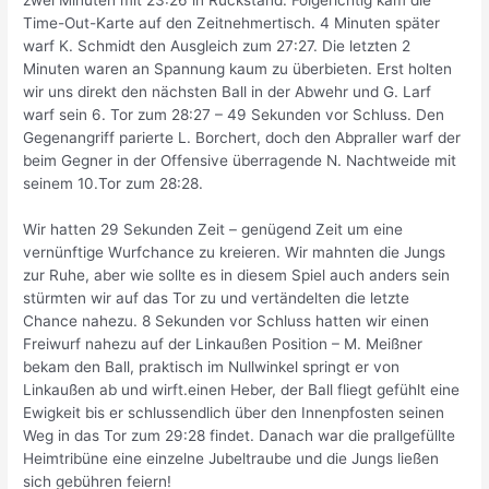
Time-Out-Karte auf den Zeitnehmertisch. 4 Minuten später
warf K. Schmidt den Ausgleich zum 27:27. Die letzten 2
Minuten waren an Spannung kaum zu überbieten. Erst holten
wir uns direkt den nächsten Ball in der Abwehr und G. Larf
warf sein 6. Tor zum 28:27 – 49 Sekunden vor Schluss. Den
Gegenangriff parierte L. Borchert, doch den Abpraller warf der
beim Gegner in der Offensive überragende N. Nachtweide mit
seinem 10.Tor zum 28:28.
Wir hatten 29 Sekunden Zeit – genügend Zeit um eine
vernünftige Wurfchance zu kreieren. Wir mahnten die Jungs
zur Ruhe, aber wie sollte es in diesem Spiel auch anders sein
stürmten wir auf das Tor zu und vertändelten die letzte
Chance nahezu. 8 Sekunden vor Schluss hatten wir einen
Freiwurf nahezu auf der Linkaußen Position – M. Meißner
bekam den Ball, praktisch im Nullwinkel springt er von
Linkaußen ab und wirft.einen Heber, der Ball fliegt gefühlt eine
Ewigkeit bis er schlussendlich über den Innenpfosten seinen
Weg in das Tor zum 29:28 findet. Danach war die prallgefüllte
Heimtribüne eine einzelne Jubeltraube und die Jungs ließen
sich gebühren feiern!