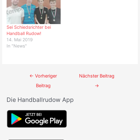
Sei Schiedsrichter bei
Handball Rudow!
14. Mai 2019
In "News"
Beitrags-
←
Vorheriger
Nächster Beitrag
Navigation
Beitrag
→
Die Handballrudow App