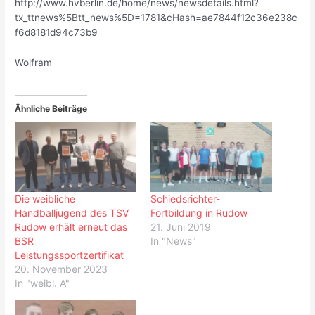
http://www.hvberlin.de/home/news/newsdetails.html?
tx_ttnews%5Btt_news%5D=1781&cHash=ae7844f12c36e238c
f6d8181d94c73b9
Wolfram
Ähnliche Beiträge
Die weibliche
Schiedsrichter-
Handballjugend des TSV
Fortbildung in Rudow
Rudow erhält erneut das
21. Juni 2019
BSR
In "News"
Leistungssportzertifikat
20. November 2023
In "weibl. A"