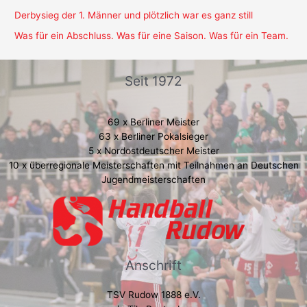
Derbysieg der 1. Männer und plötzlich war es ganz still
Was für ein Abschluss. Was für eine Saison. Was für ein Team.
Seit 1972
69 x Berliner Meister
63 x Berliner Pokalsieger
5 x Nordostdeutscher Meister
10 x überregionale Meisterschaften mit Teilnahmen an Deutschen
Jugendmeisterschaften
Anschrift
TSV Rudow 1888 e.V.