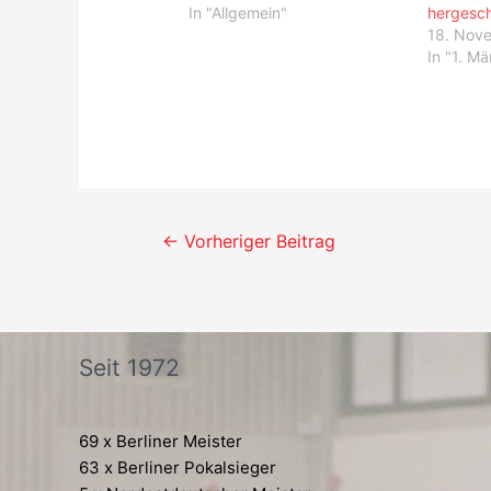
In "Allgemein"
hergesc
18. Nov
In "1. M
Beitrags-
←
Vorheriger Beitrag
Navigation
Seit 1972
69 x Berliner Meister
63 x Berliner Pokalsieger