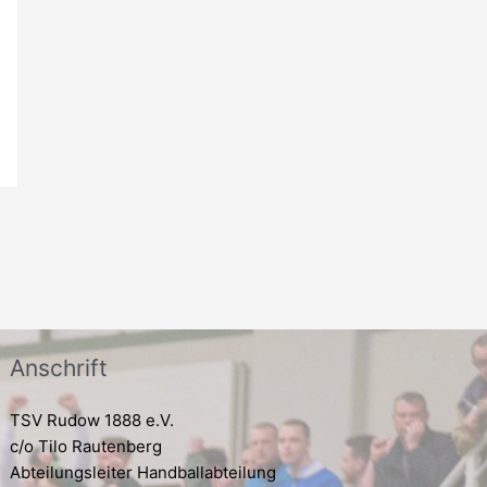
Anschrift
TSV Rudow 1888 e.V.
c/o Tilo Rautenberg
Abteilungsleiter Handballabteilung