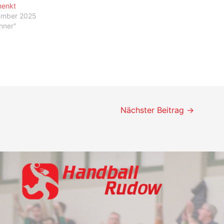
henkt
ember 2025
änner"
Nächster Beitrag
→