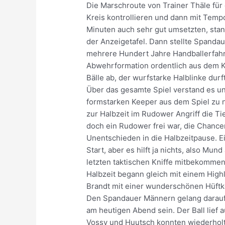
Die Marschroute von Trainer Thäle für 
Kreis kontrollieren und dann mit Temp
Minuten auch sehr gut umsetzten, stand
der Anzeigetafel. Dann stellte Spanda
mehrere Hundert Jahre Handballerfahru
Abwehrformation ordentlich aus dem K
Bälle ab, der wurfstarke Halblinke dur
Über das gesamte Spiel verstand es u
formstarken Keeper aus dem Spiel zu 
zur Halbzeit im Rudower Angriff die T
doch ein Rudower frei war, die Chance
Unentschieden in die Halbzeitpause. 
Start, aber es hilft ja nichts, also M
letzten taktischen Kniffe mitbekommen,
Halbzeit begann gleich mit einem Highl
Brandt mit einer wunderschönen Hüftke
Den Spandauer Männern gelang daraufhi
am heutigen Abend sein. Der Ball lief a
Vossy und Huutsch konnten wiederholt