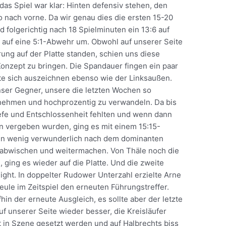
das Spiel war klar: Hinten defensiv stehen, den
o nach vorne. Da wir genau dies die ersten 15-20
 folgerichtig nach 18 Spielminuten ein 13:6 auf
u auf eine 5:1-Abwehr um. Obwohl auf unserer Seite
ng auf der Platte standen, schien uns diese
onzept zu bringen. Die Spandauer fingen ein paar
fte sich auszeichnen ebenso wie der Linksaußen.
nser Gegner, unsere die letzten Wochen so
nehmen und hochprozentig zu verwandeln. Da bis
iefe und Entschlossenheit fehlten und wenn dann
n vergeben wurden, ging es mit einem 15:15-
Ein wenig verwunderlich nach dem dominanten
und abwischen und weitermachen. Von Thäle noch die
 ging es wieder auf die Platte. Und die zweite
ight. In doppelter Rudower Unterzahl erzielte Arne
ule im Zeitspiel den erneuten Führungstreffer.
n der erneute Ausgleich, es sollte aber der letzte
uf unserer Seite wieder besser, die Kreisläufer
 in Szene gesetzt werden und auf Halbrechts biss