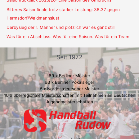
Saisonrückblick 2025/26: Eine Saison des Umbruchs
Bitteres Saisonfinale trotz starker Leistung: 36:37 gegen
Hermsdorf/Waidmannslust
Derbysieg der 1. Männer und plötzlich war es ganz still
Was für ein Abschluss. Was für eine Saison. Was für ein Team.
Seit 1972
69 x Berliner Meister
63 x Berliner Pokalsieger
5 x Nordostdeutscher Meister
10 x überregionale Meisterschaften mit Teilnahmen an Deutschen
Jugendmeisterschaften